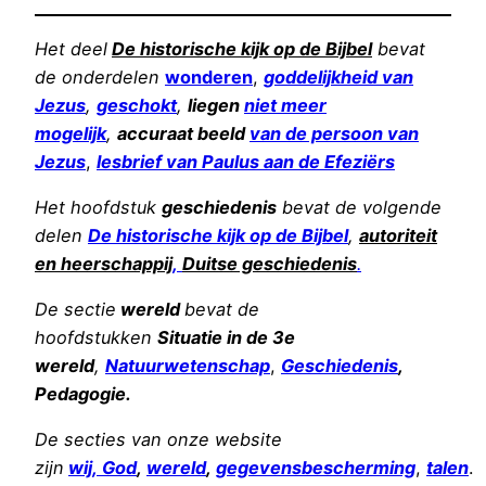
Het deel
De historische kijk op de Bijbel
bevat
de onderdelen
wonderen
,
goddelijkheid van
Jezus
,
geschokt
,
liegen
niet meer
mogelijk
,
accuraat beeld
van de persoon van
Jezu
s
,
lesbrief van Paulus aan de
Efeziërs
Het hoofdstuk
geschiedenis
bevat de volgende
delen
De historische kijk op de Bijbel
,
autoriteit
en heerschappij
,
Duitse geschiedenis
.
De sectie
wereld
bevat de
hoofdstukken
Situatie in de 3e
wereld
,
Natuurwetenschap
,
Geschiedenis
,
Pedagogie.
De secties van onze website
zijn
wij,
God
,
wereld
,
gegevensbescherming
,
talen
.