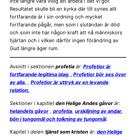
inte längre vara villig att arbeta i det vi gör.
Resultatet skulle bli en kyrka där till synes allt
fortfarande är i sin ordning och mycket
fortfarande pågår, men som i slutändan är död
och som inte har någon kraft att nå människors
hjärtan och i vilken därför ingen förändring av
Gud längre äger rum.
Avsnitt i sektionen
profetia
är:
Profetior är
fortfarande legitima idag.
,
Profetior bör ses över
av alla.
,
Profetior är uttryk av en levande
relation.
Sektioner i kapitlet
den Helige Andes gåvor
är:
helandets gåvor
,
profetia
,
urskiljning av andar
,
bön i tungomål och tolkning av tungomål
.
Kapitel i delen
tjänst som kristen
är:
den Helige