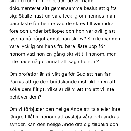
sin fru före bröllopet och de väl hade
dokumenterat sitt gemensamma beslut att gifta
sig: Skulle hustrun vara lycklig om hennes man
bara läste för henne vad de skrev till varandra
före och under bröllopet och hon var ovillig att
lyssna på något annat han skrev? Skulle mannen
vara lycklig om hans fru bara läste upp för
honom vad hon en gång skrivit till honom, men
inte hade något annat att säga honom?
Om profetior är så viktiga för Gud att han får
Paulus att ge den brådskande instruktionen att
söka dem flitigt, vilka är då vi att tro att vi inte
behöver dem?
Om vi förbjuder den helige Ande att tala eller inte
längre tillåter honom att avslöja våra och andras
synder, kan den helige Ande dra sig tillbaka och