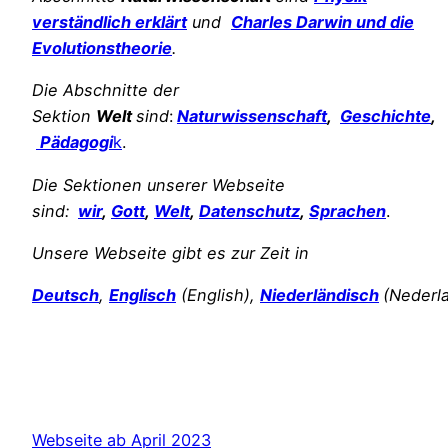
verständlich erklärt
und
Charles Darwin und die
Evolutionstheorie
.
Die Abschnitte der
Sektion
Welt
sind
:
Naturwissenschaft
,
Geschichte
,
Pädagogi
k
.
Die Sektionen unserer Webseite
sind:
wir
,
Gott
,
Welt
,
Datenschutz
,
Sprachen
.
Unsere Webseite gibt es zur Zeit in
Deutsch
,
Englisch
(English),
Niederländisch
(Nederl
Webseite ab April 2023